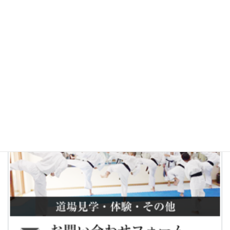
５月２日（金）は、「日本空手協会」創立記念日の為。稽
古は、お休みになります。
Training will be canceled on the following day.
２nd May (Fri) : JKA Founding anniversary
News
カテゴリー